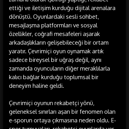
ettiği ve iletişim kurduğu dijital arenalara
dönüştü. Oyunlardaki sesli sohbet,
mesajlaşma platformları ve sosyal
özellikler, coğrafi mesafeleri aşarak
arkadaşlıkların gelişebileceği bir ortam
yaratır. Çevrimiçi oyun oynamak artık
sadece bireysel bir uğraş değil, aynı
zamanda oyuncuların diğer meraklılarla
kalıcı bağlar kurduğu toplumsal bir
deneyim haline geldi.
Çevrimiçi oyunun rekabetçi yönü,
geleneksel sınırları aşan bir fenomen olan
e-sporun ortaya çıkmasına neden oldu. E-
spor turnuvaları, rekabetçi oyunlarda yer