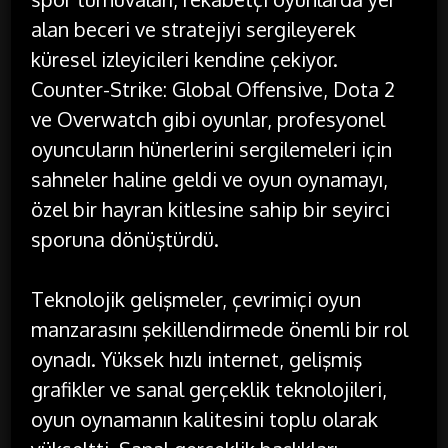
alan beceri ve stratejiyi sergileyerek
küresel izleyicileri kendine çekiyor.
Counter-Strike: Global Offensive, Dota 2
ve Overwatch gibi oyunlar, profesyonel
oyuncuların hünerlerini sergilemeleri için
sahneler haline geldi ve oyun oynamayı,
özel bir hayran kitlesine sahip bir seyirci
sporuna dönüştürdü.
Teknolojik gelişmeler, çevrimiçi oyun
manzarasını şekillendirmede önemli bir rol
oynadı. Yüksek hızlı internet, gelişmiş
grafikler ve sanal gerçeklik teknolojileri,
oyun oynamanın kalitesini toplu olarak