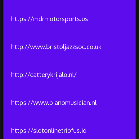
https://mdrmotorsports.us
http://www.bristoljazzsoc.co.uk
http://catterykrijalo.nl/
https://www.pianomusician.nl
https://slotonlinetriofus.id