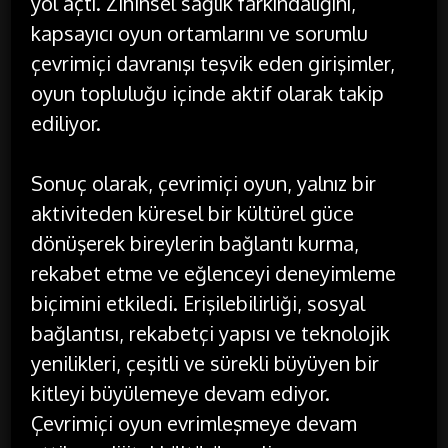
yol açtı. Zihinsel sağlık farkındalığını,
kapsayıcı oyun ortamlarını ve sorumlu
çevrimiçi davranışı teşvik eden girişimler,
oyun topluluğu içinde aktif olarak takip
ediliyor.
Sonuç olarak, çevrimiçi oyun, yalnız bir
aktiviteden küresel bir kültürel güce
dönüşerek bireylerin bağlantı kurma,
rekabet etme ve eğlenceyi deneyimleme
biçimini etkiledi. Erişilebilirliği, sosyal
bağlantısı, rekabetçi yapısı ve teknolojik
yenilikleri, çeşitli ve sürekli büyüyen bir
kitleyi büyülemeye devam ediyor.
Çevrimiçi oyun evrimleşmeye devam