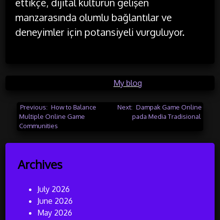
ettikçe, dijital kültürün gelişen
manzarasında olumlu bağlantılar ve
deneyimler için potansiyeli vurguluyor.
Posted in
My blog
Post
Previous:
How to Balance
Next:
Dampak Game Online
Multiple Online Game
pada Media Tradisional
navigation
Communities
Archives
July 2026
June 2026
May 2026